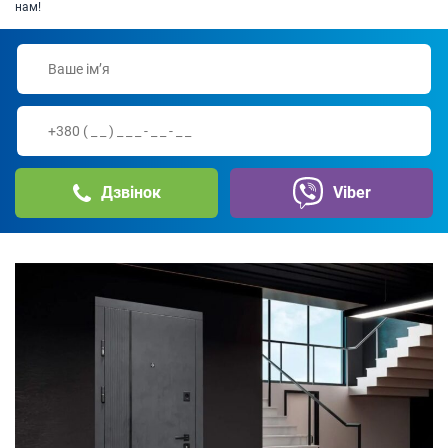
нам!
Дзвінок
Viber