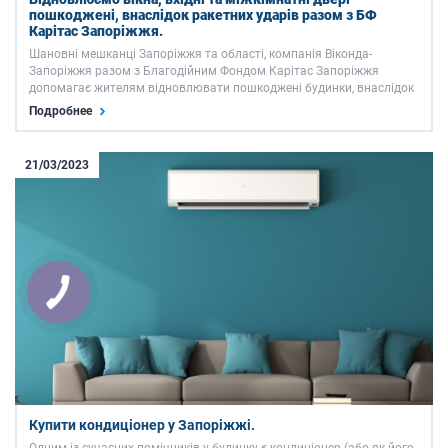
пошкоджені, внаслідок ракетних ударів разом з БФ
Карітас Запоріжжя.
Шановні мешканці Запоріжжя та області, компанія Віконда-
Запоріжжя разом з Благодійним Фондом Карітас Запоріжжя
допомагає жителям відновлювати пошкоджені будинки, внаслідок
російської агресії. На жаль ворог продовжує нещадно руйнувати
Подробнее
міста та села України та завдяки небайдужим волонтерам ми
маємо …
21/03/2023
Купити кондиціонер у Запоріжжі.