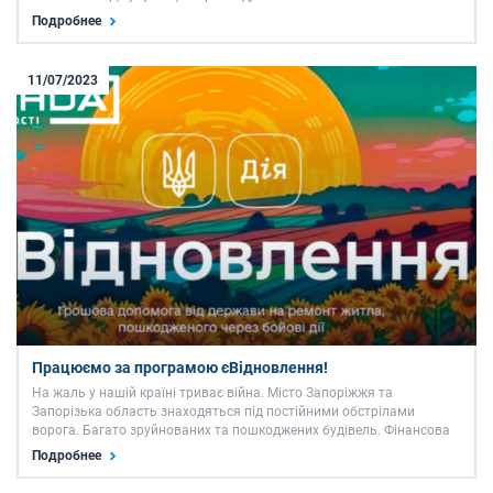
“під ключ” Ви маєте можливість встановити ролштори або жалюзі
Подробнее
за вигідною ціною. Після замовлення та …
11/07/2023
Працюємо за програмою єВідновлення!
На жаль у нашій країні триває війна. Місто Запоріжжя та
Запорізька область знаходяться під постійними обстрілами
ворога. Багато зруйнованих та пошкоджених будівель. Фінансова
криза. Багато хто втратив роботу та стабільність. А ще й
Подробнее
доводиться відновлювати житло власними силами. Нещодавно
уряд …