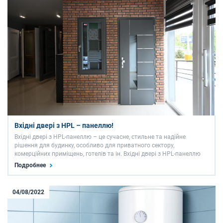
Вхідні двері з HPL – панеллю!
Вхідні двері з HPL-панеллю – це сучасне, стильне та надійне
рішення для будинку, особливо для приватного сектору,
комерційних приміщень, готелів та ін. Вхідні двері з HPL-панеллю
давно завоювали інтерес та довіру клієнтів у європейських країнах
Подробнее
і зараз активно набирають популярності в Україні. …
04/08/2022