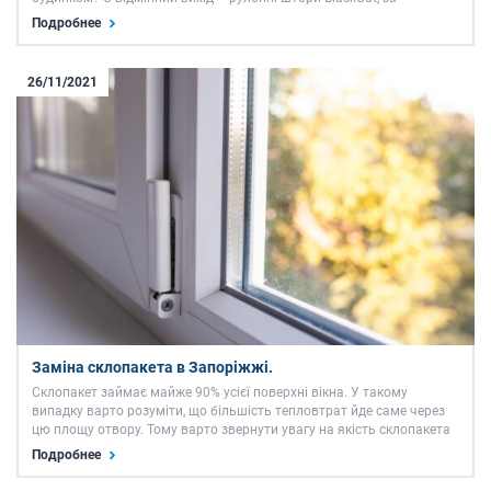
допомогою яких досягається 100% затемнення в кімнаті.
Подробнее
Батьківщиною тканини BlackOut вважається Фінляндія, де …
26/11/2021
Заміна склопакета в Запоріжжі.
Склопакет займає майже 90% усієї поверхні вікна. У такому
випадку варто розуміти, що більшість тепловтрат йде саме через
цю площу отвору. Тому варто звернути увагу на якість склопакета
та його функціональність саме у Вашому випадку. Конструкція
Подробнее
склопакета Склопакет є конструкцією з …