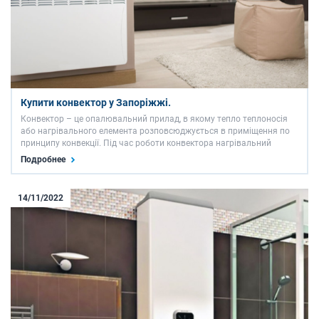
Купити конвектор у Запоріжжі.
Конвектор – це опалювальний прилад, в якому тепло теплоносія
або нагрівального елемента розповсюджується в приміщення по
принципу конвекції. Під час роботи конвектора нагрівальний
елемент генерує гаряче повітря, яке в свою чергу надходить у
Подробнее
приміщення через спеціальні решітки.Сучасні конвектори …
14/11/2022