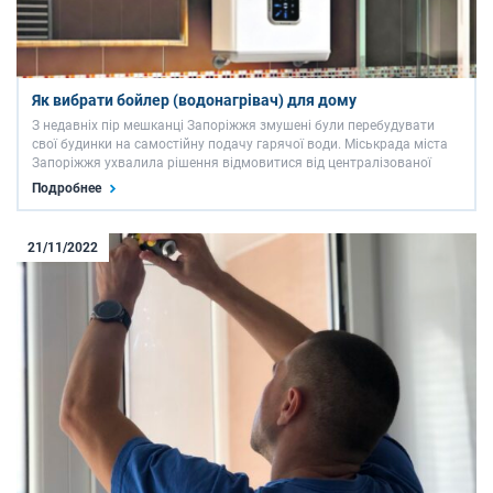
Як вибрати бойлер (водонагрівач) для дому
З недавніх пір мешканці Запоріжжя змушені були перебудувати
свої будинки на самостійну подачу гарячої води. Міськрада міста
Запоріжжя ухвалила рішення відмовитися від централізованої
подачі гарячої води. У зв’язку з цим постало питання про
Подробнее
придбання водонагрівачів для власного комфорту. Існує …
21/11/2022