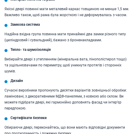
Якісні двері повинні мати металевий каркас товщиною не менше 1,5 мм.
Важливо також, щоб рама була жорсткою і не деформувалась з часом.
Замкова система
Надійна вхідна група повинна мати принаймні два замки різного типу
(циліндровий і сувальдний), бажано з броненакладками.
Тепло- та шумоізоляція
Вибирайте двері з утепленням (мінеральна вата, пінополістирол тощо)
та ущільнювачами по периметру, щоб уникнути протягів і сторонніх
шумів.
Дизайн
Сучасні виробники пропонують десятки варіантів зовнішньої обробки:
ламіновані, з декоративними МДФ-панелями, з ковкою або склом. Ви
можете підібрати двері, які гармонійно доповнять фасад чи інтер’єр
передпокою.
Сертифікати безпеки
Обираючи двері, переконайтесь, що вони мають відповідні документи
про протизламність і пожежну безпеку.