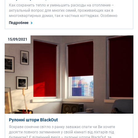
Как сохранить тепло и уменьшить расходы на отопление –
актуальный вопрос для многих семей, проживающих как в
многоквартирных домах, так и частных коттеджах. Особенно
накануне отопительного сезона потребители стремятся
Подробнее
переоборудовать свое жилье, сделать ремонт, чтобы уменьшить
энергопотери. …
15/09/2021
Рулонні штори BlackOut
Яскраве сонячне світло з ранку заважає спати чи Ви хочете
досягти повного затемнення у своїй кімнаті від ліхтарів під
будинком? Є відмінний вихід – рулонні штори BlackOut, за