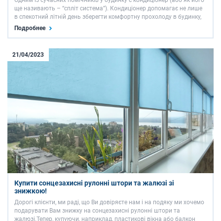
Одним із сучасних помічників у будинку є кондиціонер (або як його
ще називають – “спліт система”). Кондиціонер допомагає не лише
в спекотний літній день зберегти комфортну прохолоду в будинку,
але також здатний створити тепло в приміщенні перед початком
Подробнее
опалювального сезону. Ми допоможемо Вам …
21/04/2023
Купити сонцезахисні рулонні штори та жалюзі зі
знижкою!
Дорогі клієнти, ми раді, що Ви довіряєте нам і на подяку ми хочемо
подарувати Вам знижку на сонцезахисні рулонні штори та
жалюзі.Тепер, купуючи, наприклад, пластикові вікна або балкон