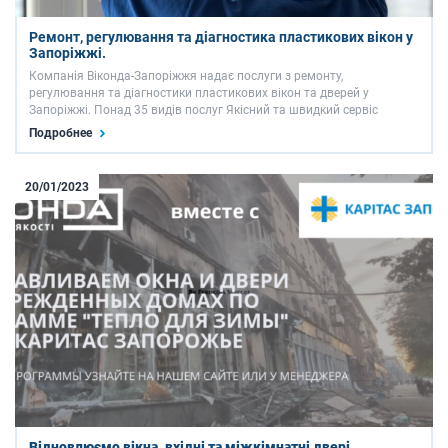
Ремонт, регулювання та діагностика пластикових вікон у
Запоріжжі.
Компанія Віконда-Запоріжжя надає послуги з ремонту,
регулювання та діагностики пластикових вікон та дверей у
Запоріжжі. Понад 35 видів послуг Якісний та швидкий сервіс
Гарантія Сучасні пластикові вікна якісні та надійні, але періодично
Подробнее
потребують обслуговування. Частими проблемами в …
20/01/2023
Відновлюємо вікна, вхідні та міжкімнатні двері