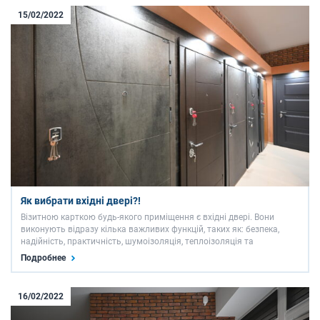
15/02/2022
Як вибрати вхідні двері?!
Візитною карткою будь-якого приміщення є вхідні двері. Вони
виконують відразу кілька важливих функцій, таких як: безпека,
надійність, практичність, шумоізоляція, теплоізоляція та
гармонійність в інтер’єрі/екстер’єрі будинку чи квартири. Купити
Подробнее
металеві вхідні двері в Запоріжжі досить просто, …
16/02/2022