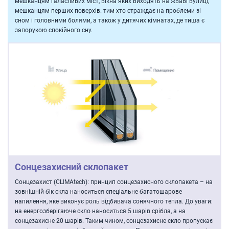
мешканцям галасливих міст, вікна яких виходять на жваві вулиці,
мешканцям перших поверхів. тим хто страждає на проблеми зі
сном і головними болями, а також у дитячих кімнатах, де тиша є
запорукою спокійного сну.
Сонцезахисний склопакет
Сонцезахист (CLIMAtech): принцип сонцезахисного склопакета – на
зовнішній бік скла наноситься спеціальне багатошарове
напилення, яке виконує роль відбивача сонячного тепла. До уваги:
на енергозберігаюче скло наноситься 5 шарів срібла, а на
сонцезахисне 20 шарів. Таким чином, сонцезахисне скло пропускає