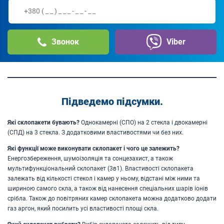
Звонок
Viber
Підведемо підсумки.
Які склопакети бувають?
Однокамерні (СПО) на 2 стекла і двокамерні
(СПД) на 3 стекла. З додатковими властивостями чи без них.
Які функції може виконувати склопакет і чого це залежить?
Енергозбереження, шумоізоляція та сонцезахист, а також
мультифункціональний склопакет (3в1). Властивості склопакета
залежать від кількості стекол і камер у ньому, відстані між ними та
шириною самого скла, а також від нанесення спеціальних шарів іонів
срібла. Також до повітряних камер склопакета можна додатково додати
газ аргон, який посилить усі властивості площі скла.