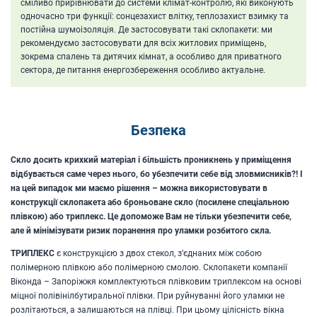
сміливо прирівнювати до системи клімат-контролю, які виконують
одночасно три функції: сонцезахист влітку, теплозахист взимку та
постійна шумоізоляція. Де застосовувати такі склопакети: ми
рекомендуємо застосовувати для всіх житлових приміщень,
зокрема спалень та дитячих кімнат, а особливо для приватного
сектора, де питання енергозбереження особливо актуальне.
Безпека
Скло досить крихкий матеріал і більшість проникнень у приміщення
відбувається саме через нього, бо убезпечити себе від зловмисників?! І
на цей випадок ми маємо рішення – можна використовувати в
конструкції склопакета або броньоване скло (посилене спеціальною
плівкою) або триплекс. Це допоможе Вам не тільки убезпечити себе,
але й мінімізувати ризик поранення про уламки розбитого скла.
ТРИПЛЕКС
є конструкцією з двох стекол, з’єднаних між собою
полімерною плівкою або полімерною смолою. Склопакети компанії
Віконда – Запоріжжя комплектуються плівковим триплексом на основі
міцної полівінілбутиральної плівки. При руйнуванні його уламки не
розлітаються, а залишаються на плівці. При цьому цілісність вікна