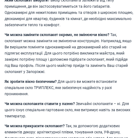
Який склопакет вибрати?
Вибір склопакета залежить від типу
приміщення, де він застосовуватиметься та його габаритів.
Однокамерні для нежитлових приміщень та отворів з широкою площею,
двокамерні для квартир, будинків та кімнат, де необхідно максимально
забезпечити тепло та комфорт.
Чи можна замінити склопакет окремо, не змінюючи вікно?
Так,
склопакет можна замінити не змінюючи конструкцію. Наприклад, якщо
Ви вирішили поміняти однокамерний на двокамерний або старий не
підлягає експлуатації. Для цього потрібно викликати майстра, який
заміряє потрібну площу і допоможе підібрати склопакет, який підійде
під Ваш профіль. Після цього майстер приїде та замінить Ваш старий
склопакет у Запоріжжі.
Як зробити вікно безпечним?
Для цього ви можете встановити
спеціальне скло ТРИПЛЕКС, яке забезпечує надійність у разі
проникнення.
Чи можна склопакети ставити у лазню?
Звичайні склопакети – ні. Для
цього існує спеціальне гартоване скло, яке витримує навіть за високих
температур.
Чи можна прикрасити склопакет?
Так, за допомогою додаткових
елементів декору: архітектурної плівки, тонування скла, УФ-друку,