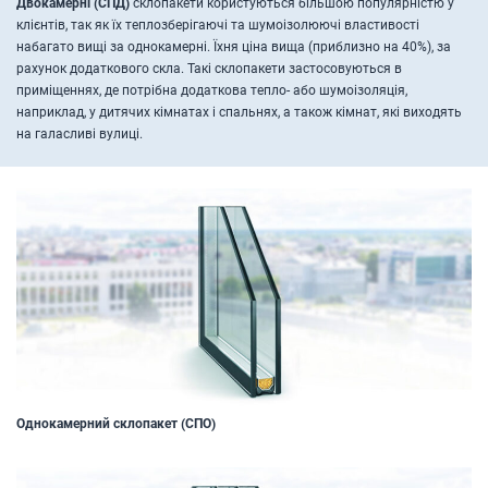
Двокамерні (СПД)
склопакети користуються більшою популярністю у
клієнтів, так як їх теплозберігаючі та шумоізолюючі властивості
набагато вищі за однокамерні. Їхня ціна вища (приблизно на 40%), за
рахунок додаткового скла. Такі склопакети застосовуються в
приміщеннях, де потрібна додаткова тепло- або шумоізоляція,
наприклад, у дитячих кімнатах і спальнях, а також кімнат, які виходять
на галасливі вулиці.
Однокамерний склопакет (СПО)