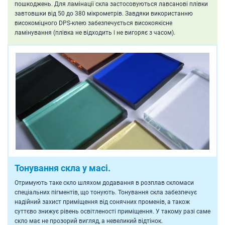
пошкоджень. Для ламінації скла застосовуються лавсанові плівки
завтовшки від 50 до 380 мікрометрів. Завдяки використанню
високоміцного DPS-клею забезпечується високоякісне
ламінування (плівка не відходить і не вигоряє з часом).
Тонування скла у масі.
Отримують таке скло шляхом додавання в розплав скломаси
спеціальних пігментів, що тонують. Тонування скла забезпечує
надійний захист приміщення від сонячних променів, а також
суттєво знижує рівень освітленості приміщення. У такому разі саме
скло має не прозорий вигляд, а невеликий відтінок.