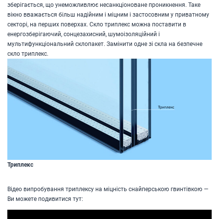
зберігається, що унеможливлює несанкціоноване проникнення. Таке
вікно вважається більш надійним і міцним і застосовним у приватному
секторі, на перших поверхах. Скло триплекс можна поставити в
енергозберігаючий, сонцезахисний, шумоізоляційний і
мультифункціональний склопакет. Замінити одне зі скла на безпечне
скло триплекс.
Триплекс
Відео випробування триплексу на міцність снайперською гвинтівкою —
Ви можете подивитися тут: