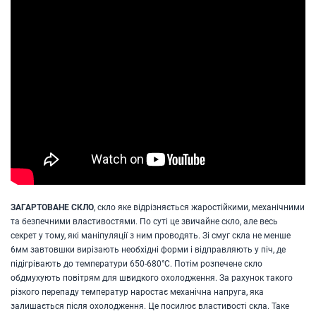
ЗАГАРТОВАНЕ СКЛО
, скло яке відрізняється жаростійкими, механічними
та безпечними властивостями. По суті це звичайне скло, але весь
секрет у тому, які маніпуляції з ним проводять. Зі смуг скла не менше
6мм завтовшки вирізають необхідні форми і відправляють у піч, де
підігрівають до температури 650-680°C. Потім розпечене скло
обдмухують повітрям для швидкого охолодження. За рахунок такого
різкого перепаду температур наростає механічна напруга, яка
залишається після охолодження. Це посилює властивості скла. Таке