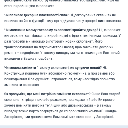
фактурного скла, піскоструминного малюнка або шпрос. Але лише на
етапі виробництва склопакета.
Чи впливає декор на властивості скла?
Ні, декорування скла ніяк не
впливає на його функції, тому що відбувається у процесі виготовлення.
Чи можна на моєму готовому склопакеті зробити декор?
Ні, склопакет
виготовляється тільки на виробництві згідно з технічними нормами. У
разі потреби ми можемо виготовити новий склопакет. Його
транспортування на підприємство і назад, щоб виконати декор чи
ремонт – недоцільне. У такому випадку ми виготовимо для Вас новий,
виходячи з Ваших уподобань.
Чи можна замінити 1 скло у склопакеті, не купуючи новий?
Ні.
Конструкція повинна бути абсолютно герметична, а при заміні або
пошкодження її вакуумність втрачається, тому необхідно повністю
змінювати склопакет.
Як зрозуміти, що мені потрібно замінити склопакет?
Якщо Ваш старий
склопакет з тріщинною або розколом, пошкоджений або Ви просто
хочете поміняти його на тепліший або дизайнерський – в такому
випадку точно варто звернутися до співробітників компанії Віконда-
Запоріжжя, і ми допоможемо Вам замінити склопакет у Запоріжжі.