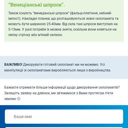
“Венеціанські шпроси”.
Також існують “венеціанські шпроси” (фальш-плетіння, хибний-
імпост). Накладні планки, що розташовуються зовні склопакета та
можуть бути шириною 25-40мм. Від скла такі шпроси виступаю на
5-15мм. У разі потреби їх можна зняти, оскільки вони клеяться на
липку стрічку або м’який силікон.
ВАЖЛИВО!
Декорувати готовий склопакет ми не можемо. Усі
маніпуляції зі склопакетами виробляються лише з виробництва.
Бажаєте отримати більше інформації щодо декорування склопакетів?
Залишіть заявку на дзвінок, ми зв’яжемося з Вами протягом п’яти
хвилин 🙂