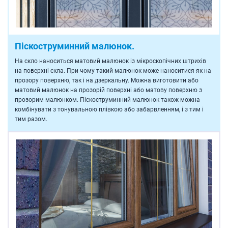
Піскоструминний малюнок.
На скло наноситься матовий малюнок із мікроскопічних штрихів
на поверхні скла. При чому такий малюнок може наноситися як на
прозору поверхню, так і на дзеркальну. Можна виготовити або
матовий малюнок на прозорій поверхні або матову поверхню з
прозорим малюнком. Піскоструминний малюнок також можна
комбінувати з тонувальною плівкою або забарвленням, і з тим і
тим разом.