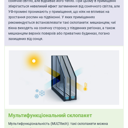
сонячне світло, але відбиває його тепло. При цьому в приміщенні
зберігається невеликий ефект затемнення від сонячного світла, але
УФ-промені проникають у приміщення, що ніяк не впливає на
зростання рослин на підвіконні. У яких приміщеннях
рекомендується встановлювати такі склопакети: мешканцям, чиї
вікна виходять на сонячну сторону, у південних регіонах, а також
мешканцям верхніх поверхів або приватних будинках, погано
захищених від сонця.
Мультифункціональний склопакет
Мультифункціональність (MULTItech): такі склопакети можна