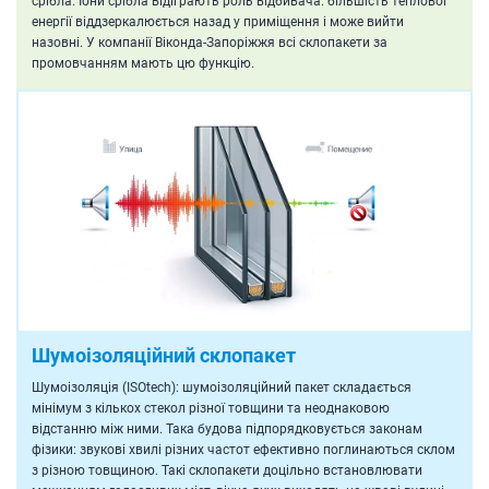
срібла. Іони срібла відіграють роль відбивача: більшість теплової
енергії віддзеркалюється назад у приміщення і може вийти
назовні. У компанії Віконда-Запоріжжя всі склопакети за
промовчанням мають цю функцію.
Шумоізоляційний склопакет
Шумоізоляція (ISOtech): шумоізоляційний пакет складається
мінімум з кількох стекол різної товщини та неоднаковою
відстанню між ними. Така будова підпорядковується законам
фізики: звукові хвилі різних частот ефективно поглинаються склом
з різною товщиною. Такі склопакети доцільно встановлювати