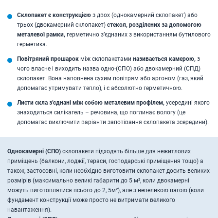
Склопакет є конструкцією
з двох (однокамерний склопакет) або
трьох (двокамерний склопакет)
стекол, розділених за допомогою
металевої рамки,
герметично з’єднаних з використанням бутилового
герметика.
Повітряний прошарок
між склопакетами
називається камерою,
з
чого власне і виходить назва одно-(СПО) або двокамерний (СПД)
склопакет. Вона наповнена сухим повітрям або аргоном (газ, який
допомагає утримувати тепло), і є абсолютно герметичною.
Листи скла з’єднані між собою металевим профілем,
усередині якого
знаходиться силікагель – речовина, що поглинає вологу (це
допомагає виключити варіанти запотівання склопакета зсередини).
Однокамерні (СПО)
склопакети підходять більше для нежитлових
приміщень (балкони, лоджії, тераси, господарські приміщення тощо) а
також, застосовні, коли необхідно виготовити склопакет досить великих
розмірів (максимально великі габарити до 5 м², коли двокамерні
можуть виготовлятися всього до 2, 5м²), але з невеликою вагою (коли
фундамент конструкції може просто не витримати великого
навантаження).