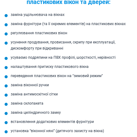
пластикових вікон та дверей:
заміна ущільнювача на вікнах
заміна фурнітури (та її окремих елементів) на пластикових вікнах
регулювання пластикових вікон
усунення продування, провисання, скрипу при експлуатації,
дискомфорту при відкриванні
усуваємо подряпини на ПВХ профілі, шорсткості, нерівності
налаштування притиску пластикового вікна
переведення пластикових вікон на “зимовий режим”
заміна віконної ручки
заміна антимоскітної сітки
заміна склопакета
заміна циліндричного замку
встановлення додаткових елементів фурнітури
установка “віконної няні” (дитячого захисту на вікна)