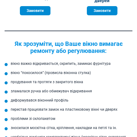
дверей
Замовити
Замовити
Як зрозуміти, що Ваше вікно вимагає
ремонту або регулювання:
вікно важко відкривається, скрипить, замикає фурнітура
вікно “покосилося” (провисла віконна стулка)
продування та протяги з закритого вікна
зламалася ручка або обмежувач відкривання
деформувався віконний профіль
перестав працювати замок на пластиковому вікні чи дверях
проблеми зі склопакетом
зносилася москітна сітка, кріплення, накладки на петлі та ін.
необхідно замінити комплектуючі вікна (москітну сітку, склопакет,