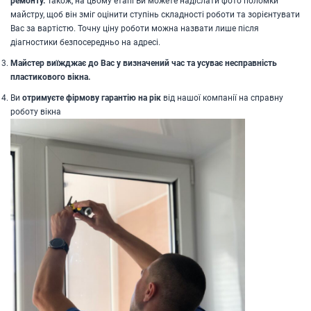
ремонту.
Також, на цьому етапі Ви можете надіслати фото поломки
майстру, щоб він зміг оцінити ступінь складності роботи та зорієнтувати
Вас за вартістю. Точну ціну роботи можна назвати лише після
діагностики безпосередньо на адресі.
Майстер виїжджає до Вас у визначений час та усуває несправність
пластикового вікна.
Ви
отримуєте фірмову гарантію
на рік
від нашої компанії на справну
роботу вікна