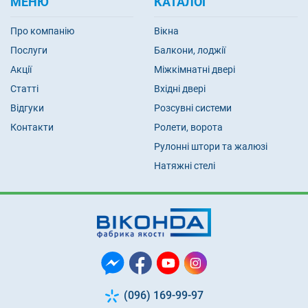
МЕНЮ
КАТАЛОГ
Про компанію
Вікна
Послуги
Балкони, лоджії
Акції
Міжкімнатні двері
Статті
Вхідні двері
Відгуки
Розсувні системи
Контакти
Ролети, ворота
Рулонні штори та жалюзі
Натяжні стелі
(096) 169-99-97