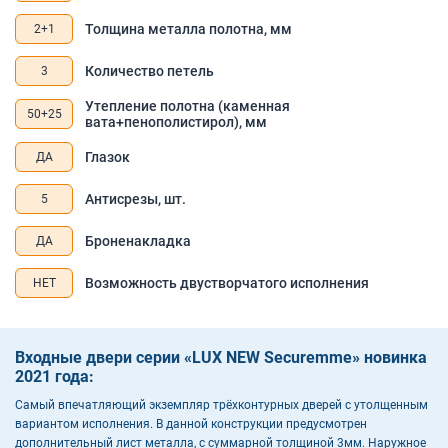
Толщина металла полотна, мм
2+1
Количество петель
3
Утепление полотна (каменная
50+25
вата+пенополистирол), мм
Глазок
ДА
Антисрезы, шт.
5
Броненакладка
ДА
Возможность двустворчатого исполнения
НЕТ
Входные двери серии «LUX NEW Securemme» новинка
2021 года:
Самый впечатляющий экземпляр трёхконтурных дверей с утолщенным
вариантом исполнения. В данной конструкции предусмотрен
дополнительный лист металла, с суммарной толщиной 3мм. Наружное