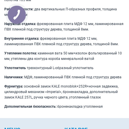
полотна 105 мм
Ребра жесткости:
два вертикальных П-образных профиля, толщина
металла 1 мм
Наружная отделка:
фрезерованная плита МДФ 12 мм, ламинированная
ПВХ пленкой под структуру дерева, толщиной 8мм.
Внутренняя отделка:
фрезерованная плита МДФ 12 мм,
ламинированная ПВХ пленкой под структуру дерева, толщиной 8мм.
Утепление полотна:
каменная вата 50 мм+изолон фольгированный 10
мм, утеплены два контура короба минеральной ватой
Уплотнитель
трехконтурный L-образный уплотнитель
Наличники:
МДФ, ламинированный ПВХ пленкой под структуру дерева
Фурнитура:
основной замок KALE monoblok+252R+ночная задвижка,
цилиндровый механизм «Imperial», броненакладка, дополнительный
замок KALE 257L, ручка черного цвета, утопленный глазок
Дополнительная безопасность:
броненакладка утопленная