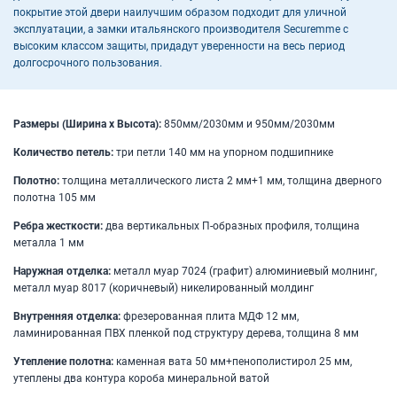
покрытие этой двери наилучшим образом подходит для уличной
эксплуатации, а замки итальянского производителя Securemme с
высоким классом защиты, придадут уверенности на весь период
долгосрочного пользования.
Размеры (Ширина х Высота):
850мм/2030мм и 950мм/2030мм
Количество петель:
три петли 140 мм на упорном подшипнике
Полотно:
толщина металлического листа 2 мм+1 мм, толщина дверного
полотна 105 мм
Ребра жесткости:
два вертикальных П-образных профиля, толщина
металла 1 мм
Наружная отделка:
металл муар 7024 (графит) алюминиевый молнинг,
металл муар 8017 (коричневый) никелированный молдинг
Внутренняя отделка:
фрезерованная плита МДФ 12 мм,
ламинированная ПВХ пленкой под структуру дерева, толщина 8 мм
Утепление полотна:
каменная вата 50 мм+пенополистирол 25 мм,
утеплены два контура короба минеральной ватой