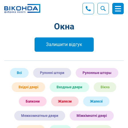
Окна
Залишити відгук
Всі
Рулонні штори
Рулонные шторы
Вхідні двері
Входные двери
Вікна
Балкони
Жалюзи
Жалюзі
Межкомнатные двери
Міжкімнатні двері