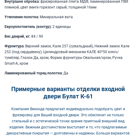
Внутрішня обробка:
фрезерованная плита МДФ, ламинированная ПВХ
пленкой, цвет венге горизонт серый, толщиной 16мм
Утепление полотна:
Минеральная вата
Евроуплотнитель (контур):
2 единицы
Вес дверей, кг:
84 / 90
Фурнитура:
Верхний замок, Кале 257 (сувальдный), Нижний замок Кале
252 (под сердцевину), Цилиндровый механизм КАЛЕ 40*50 ключ/
тумблер, Глазок Да, хром, Форма фурнитуры Овальная/хром, Ручка
Smart-A, хром
Ламинированный торец полотна:
Да
Примерные варианты отделки входной
двери Булат К-61
Компания Виконда предлагает индивидуально подобрать цвет и
фрезеровку для Вашей входной двери. Это обеспечит не только
стильный и с эстетической точки зрения приятный внешний вид
изделия. Важным достоинством выступает и то, что предлагаемые
декоративные покрытия — долговечны и надежны. Больше вариантов